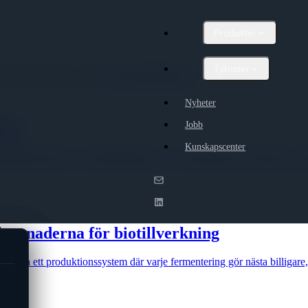
Produkter
Tjänster
ör mediakontakter, mejla
info@digitaltvilling.se
.
Nyheter
nad
Jobb
Kunskapscenter
rksamheten låter AI ta administrationen, så att människor får fokusera p
 kostnaderna för biotillverkning
t bygga ett produktionssystem där varje fermentering gör nästa billigare