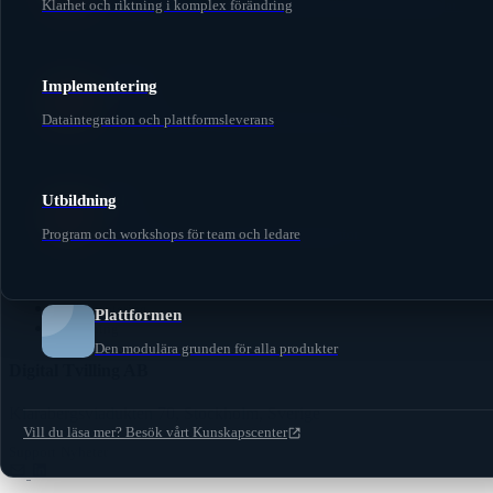
Klarhet och riktning i komplex förändring
Kunskapsfångstsystem — från verklighet till strukturerad data
Implementering
Calcifer
Produkter
Dataintegration och plattformsleverans
Agentbaserad AI och GraphRAG-orkestrering
Diktafon
Calcifer
Skala
Utbildning
Skala
Plattformen
Program och workshops för team och ledare
Grafmodellering och kunskapsrepresentation
Tjänster
Transformationsrådgivning
Implementering
Plattformen
Utbildning
Den modulära grunden för alla produkter
Digital Tvilling AB
Klarabergsviadukten 70, Stockholm, Sverige
Vill du läsa mer? Besök vårt Kunskapscenter
Support
Nyheter